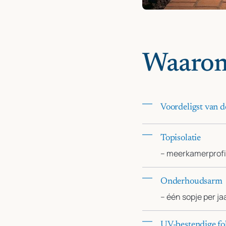
Waarom
Voordeligst van d
Topisolatie
– meerkamerprofi
Onderhoudsarm
– één sopje per ja
UV-bestendige fo