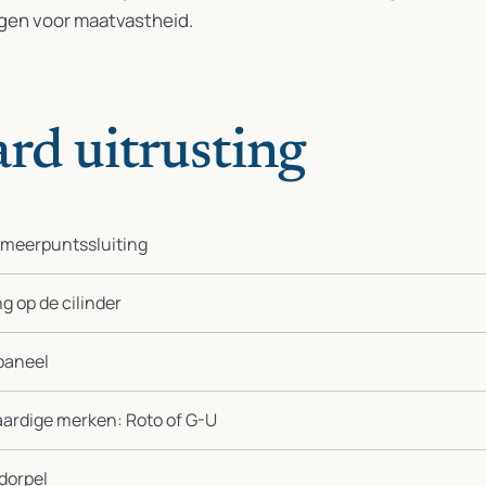
gen voor maatvastheid.
rd uitrusting
 meerpuntssluiting
g op de cilinder
paneel
ardige merken: Roto of G-U
dorpel