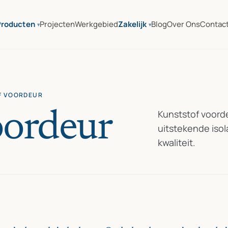
Producten
Projecten
Werkgebied
Zakelijk
Blog
Over Ons
Contac
F VOORDEUR
Kunststof voord
oordeur
uitstekende isol
kwaliteit.