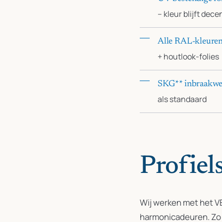
– kleur blijft dece
Alle RAL-kleure
+ houtlook-folies
SKG** inbraakw
als standaard
Profiel
Wij werken met het VE
harmonicadeuren. Zo h