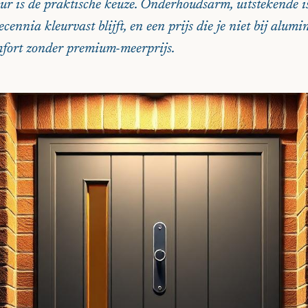
ur is de praktische keuze. Onderhoudsarm, uitstekende i
decennia kleurvast blijft, en een prijs die je niet bij alum
mfort zonder premium-meerprijs.