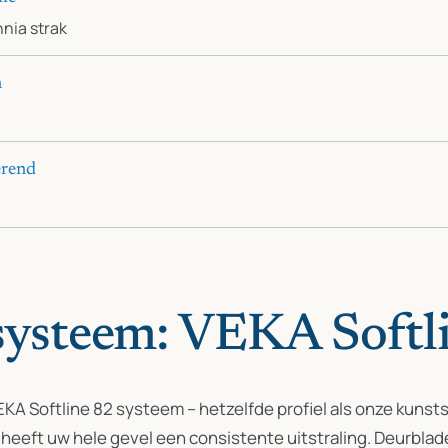
nnia strak
n
erend
systeem: VEKA Softl
KA Softline 82 systeem – hetzelfde profiel als onze kunsts
eeft uw hele gevel een consistente uitstraling. Deurblade