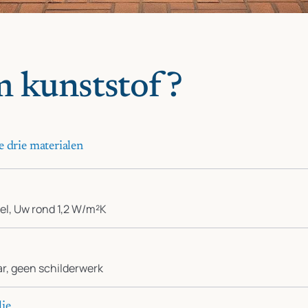
 kunststof?
e drie materialen
el, Uw rond 1,2 W/m²K
ar, geen schilderwerk
lie