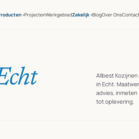
Producten
Projecten
Werkgebied
Zakelijk
Blog
Over Ons
Contac
Echt
Allbest Kozijnen
in Echt. Maatwe
advies, inmeten
tot oplevering.