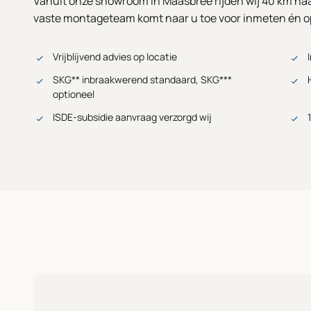
Vanuit onze showroom in Maasbree rijden wij 40 km naa
vaste montageteam komt naar u toe voor inmeten én o
Vrijblijvend advies op locatie
SKG** inbraakwerend standaard, SKG***
optioneel
ISDE-subsidie aanvraag verzorgd wij