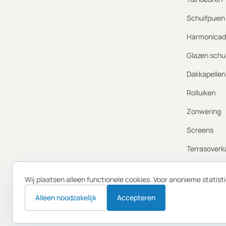
Schuifpuien
Harmonicad
Glazen schu
Dakkapellen
Rolluiken
Zonwering
Screens
Terrasoverk
Gevelbekled
Wij plaatsen alleen functionele cookies. Voor anonieme statis
Alleen noodzakelijk
Accepteren
© 2026 Allbest Kozijnen B.V. · KvK 65822194 · BTW NL856253619B0