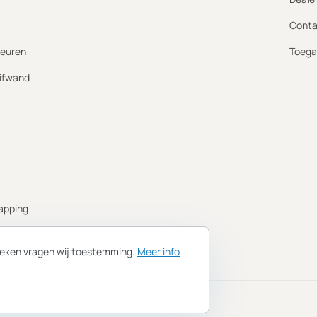
Conta
euren
Toega
ifwand
apping
ing
tieken vragen wij toestemming.
Meer info
1