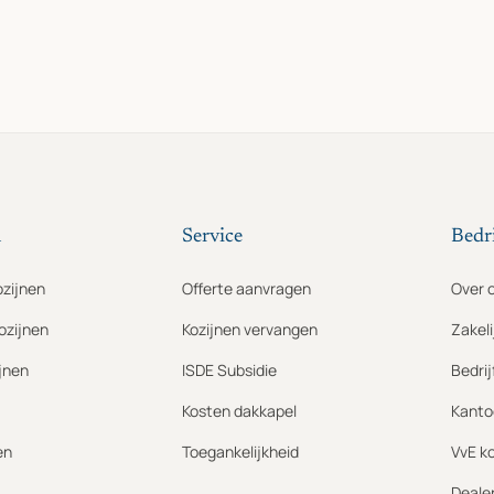
n
Service
Bedri
ozijnen
Offerte aanvragen
Over 
ozijnen
Kozijnen vervangen
Zakeli
jnen
ISDE Subsidie
Bedri
Kosten dakkapel
Kanto
en
Toegankelijkheid
VvE k
Deale