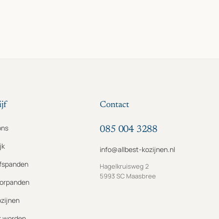
jf
Contact
ons
085 004 3288
jk
info@allbest-kozijnen.nl
jfspanden
Hagelkruisweg 2
5993 SC Maasbree
orpanden
ozijnen
r worden