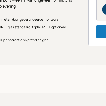
r Echt — een rit van ongeveer 40 min. Ons
plevering.
Inmeten door gecertificeerde monteurs
HR++ glas standaard, triple HR+++ optioneel
10 jaar garantie op profiel en glas