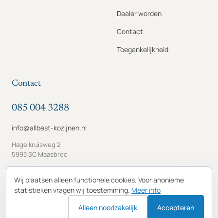
Dealer worden
Contact
Toegankelijkheid
Contact
085 004 3288
info@allbest-kozijnen.nl
Hagelkruisweg 2
5993 SC Maasbree
Wij plaatsen alleen functionele cookies. Voor anonieme
statistieken vragen wij toestemming.
Meer info
© 2026 Allbest Kozijnen B.V. · KvK 65822194 · BTW
Alleen noodzakelijk
NL856253619B01
Accepteren
Privacybeleid
Algemene voorwaarden
Cookies