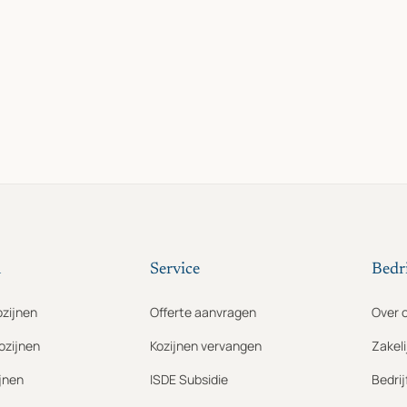
n
Service
Bedri
ozijnen
Offerte aanvragen
Over 
ozijnen
Kozijnen vervangen
Zakeli
jnen
ISDE Subsidie
Bedri