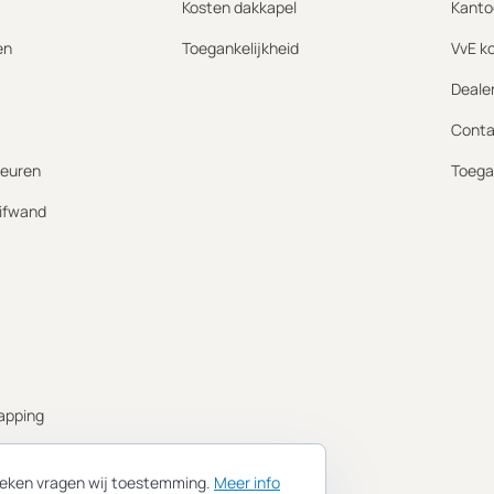
Kosten dakkapel
Kanto
en
Toegankelijkheid
VvE k
Deale
Conta
euren
Toega
ifwand
apping
ing
tieken vragen wij toestemming.
Meer info