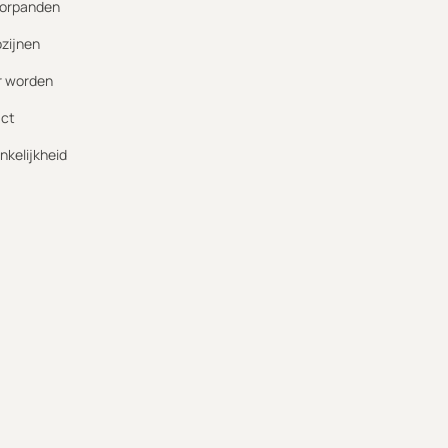
orpanden
ozijnen
r worden
ct
nkelijkheid