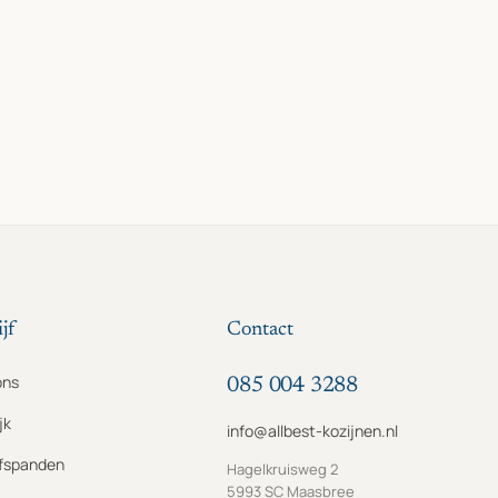
jf
Contact
ons
085 004 3288
jk
info@allbest-kozijnen.nl
jfspanden
Hagelkruisweg 2
5993 SC Maasbree