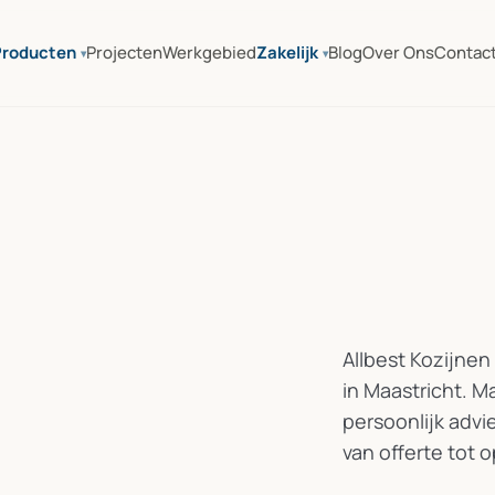
Producten
Projecten
Werkgebied
Zakelijk
Blog
Over Ons
Contac
Allbest Kozijnen
in Maastricht. 
persoonlijk adv
van offerte tot o