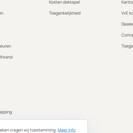
Kosten dakkapel
Kanto
en
Toegankelijkheid
VvE k
Deale
Conta
euren
Toega
ifwand
apping
ing
tieken vragen wij toestemming.
Meer info