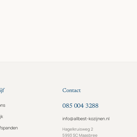
jf
Contact
ons
085 004 3288
jk
info@allbest-kozijnen.nl
jfspanden
Hagelkruisweg 2
5993 SC Maasbree