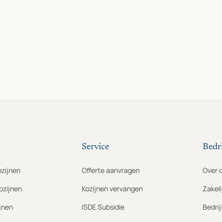
n
Service
Bedri
ozijnen
Offerte aanvragen
Over 
ozijnen
Kozijnen vervangen
Zakeli
jnen
ISDE Subsidie
Bedri