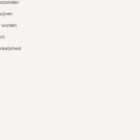
orpanden
ozijnen
r worden
ct
nkelijkheid