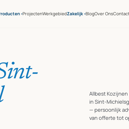
Producten
Projecten
Werkgebied
Zakelijk
Blog
Over Ons
Contac
Sint-
l
Allbest Kozijnen
in Sint-Michiel
— persoonlijk a
van offerte tot o