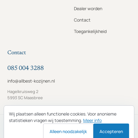
Dealer worden
Contact
Toegankelijkheid
Contact
085 004 3288
info@allbest-kozijnen.nl
Hagelkruisweg 2
5993 SC Maasbree
Wij plaatsen alleen functionele cookies. Voor anonieme
statistieken vragen wij toestemming.
Meer info
© 2026 Allbest Kozijnen B.V. · KvK 65822194 · BTW
Alleen noodzakelijk
NL856253619B01
Accepteren
Privacybeleid
Algemene voorwaarden
Cookies