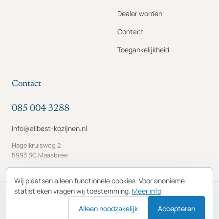
Dealer worden
Contact
Toegankelijkheid
Contact
085 004 3288
info@allbest-kozijnen.nl
Hagelkruisweg 2
5993 SC Maasbree
Wij plaatsen alleen functionele cookies. Voor anonieme
statistieken vragen wij toestemming.
Meer info
© 2026 Allbest Kozijnen B.V. · KvK 65822194 · BTW
Alleen noodzakelijk
NL856253619B01
Accepteren
Privacybeleid
Algemene voorwaarden
Cookies