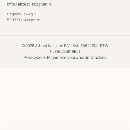
info@allbest-kozijnen.nl
Hagelkruisweg 2
5993 SC Maasbree
© 2026 Allbest Kozijnen B.V. · KvK 65822194 · BTW
NL856253619B01
Privacybeleid
Algemene voorwaarden
Cookies