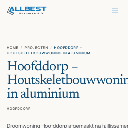
HOME
/
PROJECTEN
/
HOOFDDORP –
HOUTSKELETBOUWWONING IN ALUMINIUM
Hoofddorp –
Houtskeletbouwwoni
in aluminium
HOOFDDORP
Droomwoning Hoofddorp afgemaakt na faillisseme