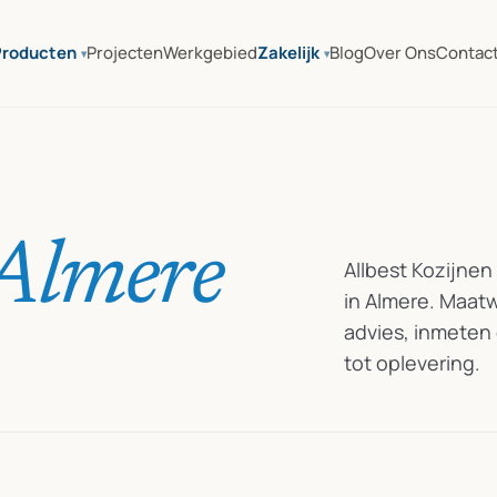
Producten
Projecten
Werkgebied
Zakelijk
Blog
Over Ons
Contac
Almere
Allbest Kozijnen
in Almere. Maat
advies, inmeten
tot oplevering.