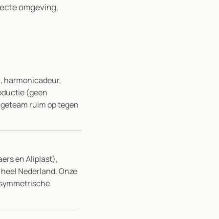
irecte omgeving.
ui, harmonicadeur,
oductie (geen
tageteam ruim op tegen
ers en Aliplast),
 heel Nederland. Onze
asymmetrische