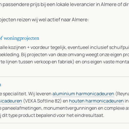
 passendere prijs bij een lokale leverancier in Almere of d
jecten reizen wij wel actief naar Almere:
of woningprojecten
alle kozijnen + voordeur tegelijk, eventueel inclusief schuifp
bekleding. Bij projecten van deze omvang weegt onze eigen pr
te lijnen tussen verkoop en fabriek) en ons eigen vaste mon
n
 specialiteit. Wij leveren
aluminium harmonicadeuren
(Reyna
nicadeuren
(VEKA Softline 82) en
houten harmonicadeuren
in
ote paneelafmetingen, monumentvergunningen en complexe 
ij dit type product bepalend voor het eindresultaat.