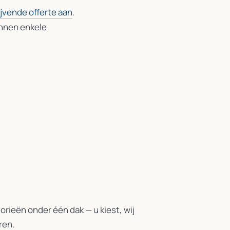
ijvende offerte aan
.
innen enkele
rieën onder één dak — u kiest, wij
ren.