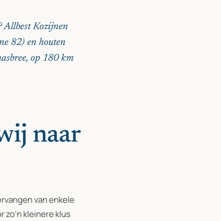
 Allbest Kozijnen
ine 82) en houten
aasbree, op 180 km
wij naar
vervangen van enkele
r zo’n kleinere klus