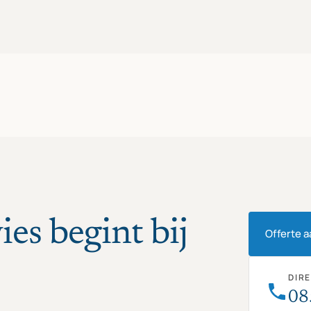
ies begint bij
Offerte 
DIR
08