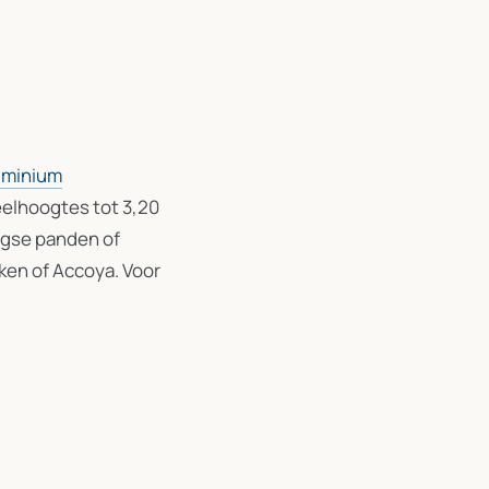
uminium
eelhoogtes tot 3,20
logse panden of
iken of Accoya. Voor