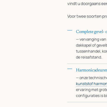
vindt u doorgaans een
Voor twee soorten pro
Complete gevel- 
— vervanging van 
dakkapel of gevel
tussenhandel, kor
de reisafstand.
Harmonicadeure
— onze technische
kunststof harmo
ervaring met gr
configuraties is b