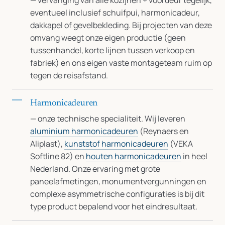
— vervanging van alle kozijnen + voordeur tegelijk,
eventueel inclusief schuifpui, harmonicadeur,
dakkapel of gevelbekleding. Bij projecten van deze
omvang weegt onze eigen productie (geen
tussenhandel, korte lijnen tussen verkoop en
fabriek) en ons eigen vaste montageteam ruim op
tegen de reisafstand.
Harmonicadeuren
— onze technische specialiteit. Wij leveren
aluminium harmonicadeuren
(Reynaers en
Aliplast),
kunststof harmonicadeuren
(VEKA
Softline 82) en
houten harmonicadeuren
in heel
Nederland. Onze ervaring met grote
paneelafmetingen, monumentvergunningen en
complexe asymmetrische configuraties is bij dit
type product bepalend voor het eindresultaat.